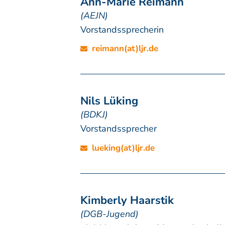
Ann-Marie Reimann
(AEJN)
Vorstandssprecherin
reimann(at)ljr.de
Nils Lüking
(BDKJ)
Vorstandssprecher
lueking(at)ljr.de
Kimberly Haarstik
(DGB-Jugend)