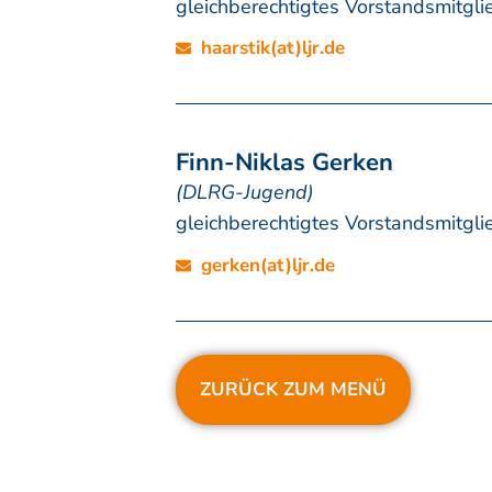
gleichberechtigtes Vorstandsmitgli
haarstik(at)ljr.de
Finn-Niklas Gerken
(DLRG-Jugend)
gleichberechtigtes Vorstandsmitgli
gerken(at)ljr.de
ZURÜCK ZUM MENÜ