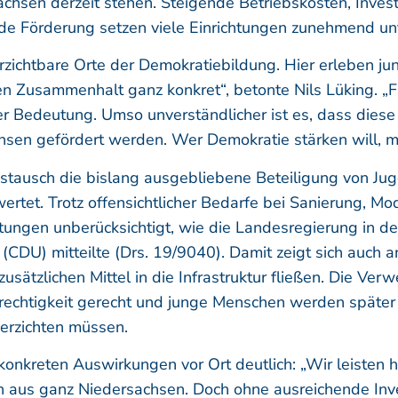
achsen derzeit stehen. Steigende Betriebskosten, Inve
nde Förderung setzen viele Einrichtungen zunehmend un
rzichtbare Orte der Demokratiebildung. Hier erleben 
n Zusammenhalt ganz konkret“, betonte Nils Lüking. „F
r Bedeutung. Umso unverständlicher ist es, dass diese 
n gefördert werden. Wer Demokratie stärken will, mus
stausch die bislang ausgebliebene Beteiligung von Ju
rtet. Trotz offensichtlicher Bedarfe bei Sanierung, Mo
htungen unberücksichtigt, wie die Landesregierung in d
CDU) mitteilte (Drs. 19/9040). Damit zeigt sich auch 
sätzlichen Mittel in die Infrastruktur fließen. Die 
erechtigkeit gerecht und junge Menschen werden späte
verzichten müssen.
onkreten Auswirkungen vor Ort deutlich: „Wir leisten hi
 aus ganz Niedersachsen. Doch ohne ausreichende Inves