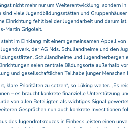
ängst nicht mehr nur um Weiterentwicklung, sondern in 
hren sind viele Jugendbildungsstätten und Gruppenhäuser
e Einrichtung fehlt bei der Jugendarbeit und darum ist 
s-Martin Grigoleit.
rt steht im Einklang mit einem gemeinsamen Appell von
m Jugendwerk, der AG Nds. Schullandheime und den Ju
dbildungsstätten, Schullandheime und Jugendherbergen 
inrichtungen seien zentrale Bildungsorte außerhalb von
klung und gesellschaftlichen Teilhabe junger Menschen l
rt, klare Prioritäten zu setzen“, so Lüking weiter. „Es re
nen – es braucht konkrete finanzielle Unterstützung un
rde von allen Beteiligten als wichtiges Signal gewertet
weiteren Gesprächen nun auch konkrete Investitionen f
s des Jugendrotkreuzes in Einbeck leisten einen unver