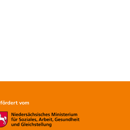
förde
rt
vom